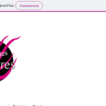
jourd'hui.
Commencez
on graphique