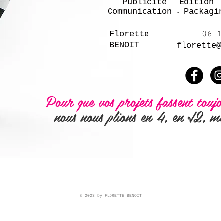
Publicité
Édition
-
Communication
Packagi
-
Florette
BENOIT
florette@
Pour que vos projets fassent touj
nous nous plions en 4, en
√
2
, m
© 2023 by FLORETTE BENOIT