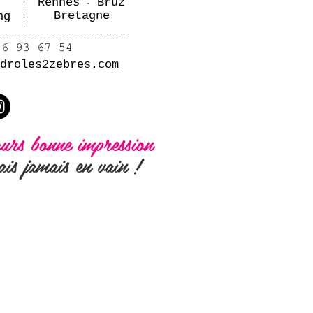
Rennes
Bruz
-
Bretagne
ng
droles2zebres.com
ours bonne impression
ais jamais en vain !